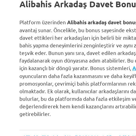
Alibahis Arkadaş Davet Bonu
Platform üzerinden
Alibahis arkadaş davet bonu
avantaj sunar. Öncelikle, bu bonus sayesinde ekst
davet ettikleri her arkadaşları için belirli bir mik
bahis yapma deneyimlerini zenginleştirir ve aynı z
teşvik eder. Bunun yanı sıra, davet edilen arkad
faydalanarak oyun dünyasına adım atabilirler. Bu
için kazançlı bir döngü yaratır. Bonus sistemleri,
A
oyuncuların daha fazla kazanmasını ve daha keyifl
promosyonlar, çevrimiçi bahis platformlarının rek
olmaktadır. Ek olarak, kullanıcılar arkadaşlarını 
bulurlar, bu da platformda daha fazla etkileşim ve
değerlendirerek hem kendi kazançlarını artırabili
getirebilirler.
Alibahis