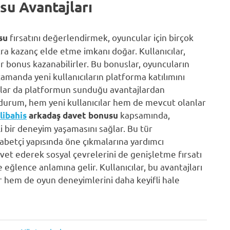
su Avantajları
fırsatını değerlendirmek, oyuncular için birçok
su
ra kazanç elde etme imkanı doğar. Kullanıcılar,
tar bonus kazanabilirler. Bu bonuslar, oyuncuların
amanda yeni kullanıcıların platforma katılımını
aşlar da platformun sunduğu avantajlardan
 durum, hem yeni kullanıcılar hem de mevcut olanlar
kapsamında,
libahis
arkadaş davet bonusu
i bir deneyim yaşamasını sağlar. Bu tür
abetçi yapısında öne çıkmalarına yardımcı
davet ederek sosyal çevrelerini de genişletme fırsatı
 eğlence anlamına gelir. Kullanıcılar, bu avantajları
r hem de oyun deneyimlerini daha keyifli hale