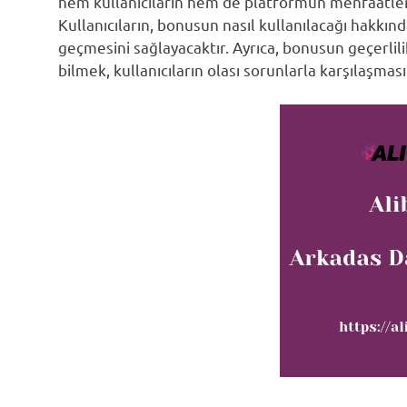
hem kullanıcıların hem de platformun menfaatle
Kullanıcıların, bonusun nasıl kullanılacağı hakkınd
geçmesini sağlayacaktır. Ayrıca, bonusun geçerlilik 
bilmek, kullanıcıların olası sorunlarla karşılaşması