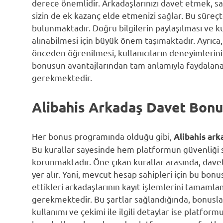
derece önemlidir. Arkadaşlarınızı davet etmek, 
sizin de ek kazanç elde etmenizi sağlar. Bu süreçt
bulunmaktadır. Doğru bilgilerin paylaşılması ve k
alınabilmesi için büyük önem taşımaktadır. Ayrıca,
önceden öğrenilmesi, kullanıcıların deneyimlerini 
bonusun avantajlarından tam anlamıyla faydalanabi
gerekmektedir.
Alibahis Arkadaş Davet Bonu
Her bonus programında olduğu gibi,
Alibahis ar
Bu kurallar sayesinde hem platformun güvenliği s
korunmaktadır. Öne çıkan kurallar arasında, davet e
yer alır. Yani, mevcut hesap sahipleri için bu bonu
ettikleri arkadaşlarının kayıt işlemlerini tamamlam
gerekmektedir. Bu şartlar sağlandığında, bonusla
kullanımı ve çekimi ile ilgili detaylar ise platformu