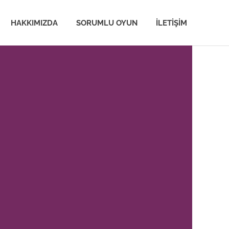
HAKKIMIZDA
SORUMLU OYUN
İLETIŞIM