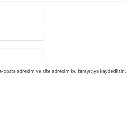
e-posta adresim ve site adresim bu tarayıcıya kaydedilsin.