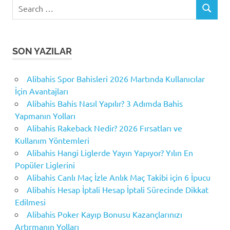
Search
SEARCH
for:
SON YAZILAR
Alibahis Spor Bahisleri 2026 Martında Kullanıcılar
İçin Avantajları
Alibahis Bahis Nasıl Yapılır? 3 Adımda Bahis
Yapmanın Yolları
Alibahis Rakeback Nedir? 2026 Fırsatları ve
Kullanım Yöntemleri
Alibahis Hangi Liglerde Yayın Yapıyor? Yılın En
Popüler Liglerini
Alibahis Canlı Maç İzle Anlık Maç Takibi için 6 İpucu
Alibahis Hesap İptali Hesap İptali Sürecinde Dikkat
Edilmesi
Alibahis Poker Kayıp Bonusu Kazançlarınızı
Artırmanın Yolları