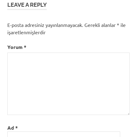
LEAVE A REPLY
E-posta adresiniz yayınlanmayacak.
Gerekli alanlar
*
ile
işaretlenmişlerdir
Yorum
*
Ad
*