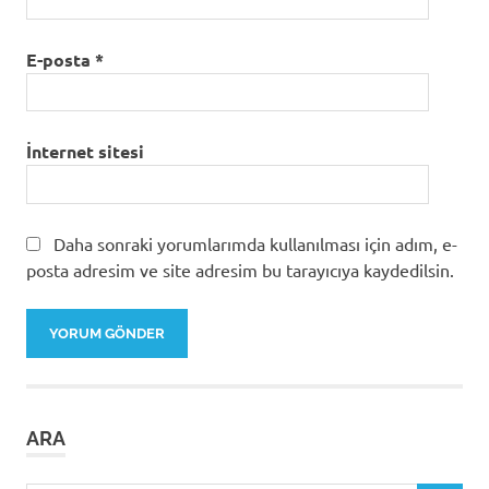
E-posta
*
İnternet sitesi
Daha sonraki yorumlarımda kullanılması için adım, e-
posta adresim ve site adresim bu tarayıcıya kaydedilsin.
ARA