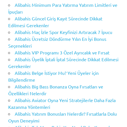
Alibahis Minimum Para Yatırma Yatırım Limitleri ve
İpuçları
Alibahis Güncel Giriş Kayıt Sürecinde Dikkat
Edilmesi Gerekenler
Alibahis Maç İzle Spor Keyfinizi Artıracak 7 İpucu
Alibahis Ücretsiz Döndürme Yılın En İyi Bonus
Seçenekleri
Alibahis VIP Programı 3 Özel Ayrıcalık ve Fırsat
Alibahis Üyelik İptali İptal Sürecinde Dikkat Edilmesi
Gerekenler
Alibahis Belge İstiyor Mu? Yeni Üyeler için
Bilgilendirme
Alibahis Big Bass Bonanza Oyna Fırsatları ve
Özellikleri Nelerdir
Alibahis Aviator Oyna Yeni Stratejilerle Daha Fazla
Kazanma Yöntemleri
Alibahis Yatırım Bonusları Nelerdir? Fırsatlarla Dolu
Oyun Deneyimi