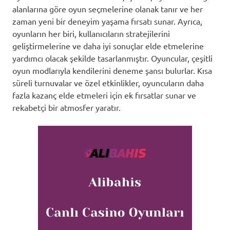
alanlarına göre oyun seçmelerine olanak tanır ve her
zaman yeni bir deneyim yaşama fırsatı sunar. Ayrıca,
oyunların her biri, kullanıcıların stratejilerini
geliştirmelerine ve daha iyi sonuçlar elde etmelerine
yardımcı olacak şekilde tasarlanmıştır. Oyuncular, çeşitli
oyun modlarıyla kendilerini deneme şansı bulurlar. Kısa
süreli turnuvalar ve özel etkinlikler, oyuncuların daha
fazla kazanç elde etmeleri için ek fırsatlar sunar ve
rekabetçi bir atmosfer yaratır.