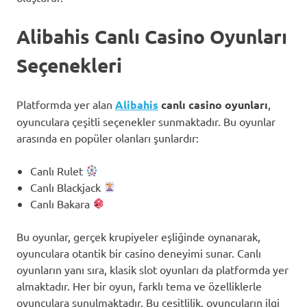
Alibahis Canlı Casino Oyunları
Seçenekleri
Platformda yer alan
Alibahis
canlı casino oyunları
,
oyunculara çeşitli seçenekler sunmaktadır. Bu oyunlar
arasında en popüler olanları şunlardır:
Canlı Rulet
Canlı Blackjack
Canlı Bakara
Bu oyunlar, gerçek krupiyeler eşliğinde oynanarak,
oyunculara otantik bir casino deneyimi sunar. Canlı
oyunların yanı sıra, klasik slot oyunları da platformda yer
almaktadır. Her bir oyun, farklı tema ve özelliklerle
oyunculara sunulmaktadır. Bu çeşitlilik, oyuncuların ilgi