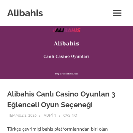
Skip
to
Alibahis
MENU
content
Alibahis Canlı Casino Oyunları 3
Eğlenceli Oyun Seçeneği
TEMMUZ 2, 2026
ADMIN
CASINO
Türkçe çevrimiçi bahis platformlarından biri olan