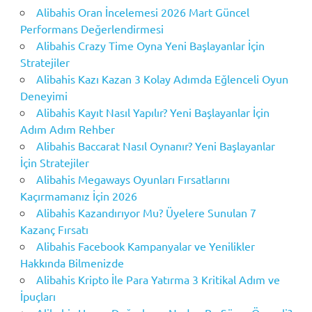
Alibahis Oran İncelemesi 2026 Mart Güncel
Performans Değerlendirmesi
Alibahis Crazy Time Oyna Yeni Başlayanlar İçin
Stratejiler
Alibahis Kazı Kazan 3 Kolay Adımda Eğlenceli Oyun
Deneyimi
Alibahis Kayıt Nasıl Yapılır? Yeni Başlayanlar İçin
Adım Adım Rehber
Alibahis Baccarat Nasıl Oynanır? Yeni Başlayanlar
İçin Stratejiler
Alibahis Megaways Oyunları Fırsatlarını
Kaçırmamanız İçin 2026
Alibahis Kazandırıyor Mu? Üyelere Sunulan 7
Kazanç Fırsatı
Alibahis Facebook Kampanyalar ve Yenilikler
Hakkında Bilmenizde
Alibahis Kripto İle Para Yatırma 3 Kritikal Adım ve
İpuçları