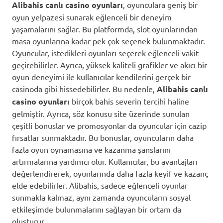
Alibahis canlı casino oyunları
, oyunculara geniş bir
oyun yelpazesi sunarak eğlenceli bir deneyim
yaşamalarını sağlar. Bu platformda, slot oyunlarından
masa oyunlarına kadar pek çok seçenek bulunmaktadır.
Oyuncular, istedikleri oyunları seçerek eğlenceli vakit
geçirebilirler. Ayrıca, yüksek kaliteli grafikler ve akıcı bir
oyun deneyimi ile kullanıcılar kendilerini gerçek bir
casinoda gibi hissedebilirler. Bu nedenle,
Alibahis canlı
casino oyunları
birçok bahis severin tercihi haline
gelmiştir. Ayrıca, söz konusu site üzerinde sunulan
çeşitli bonuslar ve promosyonlar da oyuncular için cazip
fırsatlar sunmaktadır. Bu bonuslar, oyuncuların daha
fazla oyun oynamasına ve kazanma şanslarını
artırmalarına yardımcı olur. Kullanıcılar, bu avantajları
değerlendirerek, oyunlarında daha fazla keyif ve kazanç
elde edebilirler. Alibahis, sadece eğlenceli oyunlar
sunmakla kalmaz, aynı zamanda oyuncuların sosyal
etkileşimde bulunmalarını sağlayan bir ortam da
oluşturur.