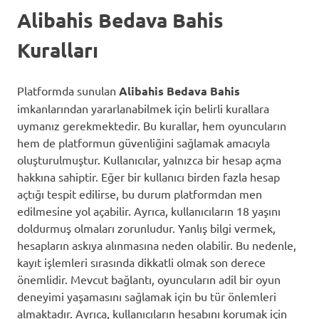
Alibahis Bedava Bahis
Kuralları
Platformda sunulan
Alibahis Bedava Bahis
imkanlarından yararlanabilmek için belirli kurallara
uymanız gerekmektedir. Bu kurallar, hem oyuncuların
hem de platformun güvenliğini sağlamak amacıyla
oluşturulmuştur. Kullanıcılar, yalnızca bir hesap açma
hakkına sahiptir. Eğer bir kullanıcı birden fazla hesap
açtığı tespit edilirse, bu durum platformdan men
edilmesine yol açabilir. Ayrıca, kullanıcıların 18 yaşını
doldurmuş olmaları zorunludur. Yanlış bilgi vermek,
hesapların askıya alınmasına neden olabilir. Bu nedenle,
kayıt işlemleri sırasında dikkatli olmak son derece
önemlidir. Mevcut bağlantı, oyuncuların adil bir oyun
deneyimi yaşamasını sağlamak için bu tür önlemleri
almaktadır. Ayrıca, kullanıcıların hesabını korumak için