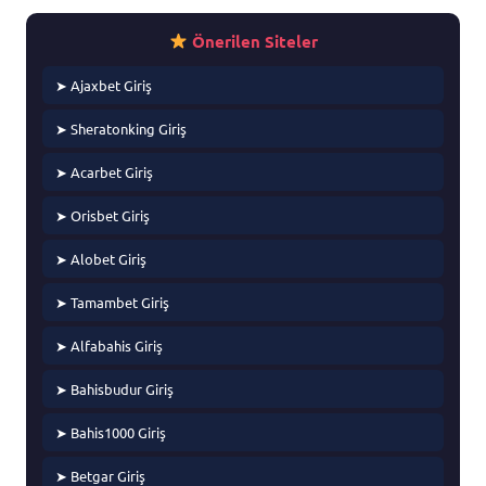
Önerilen Siteler
➤ Ajaxbet Giriş
➤ Sheratonking Giriş
➤ Acarbet Giriş
➤ Orisbet Giriş
➤ Alobet Giriş
➤ Tamambet Giriş
➤ Alfabahis Giriş
➤ Bahisbudur Giriş
➤ Bahis1000 Giriş
➤ Betgar Giriş