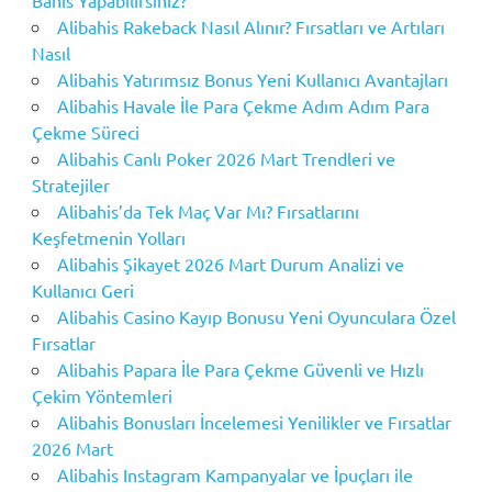
Alibahis Rakeback Nasıl Alınır? Fırsatları ve Artıları
Nasıl
Alibahis Yatırımsız Bonus Yeni Kullanıcı Avantajları
Alibahis Havale İle Para Çekme Adım Adım Para
Çekme Süreci
Alibahis Canlı Poker 2026 Mart Trendleri ve
Stratejiler
Alibahis’da Tek Maç Var Mı? Fırsatlarını
Keşfetmenin Yolları
Alibahis Şikayet 2026 Mart Durum Analizi ve
Kullanıcı Geri
Alibahis Casino Kayıp Bonusu Yeni Oyunculara Özel
Fırsatlar
Alibahis Papara İle Para Çekme Güvenli ve Hızlı
Çekim Yöntemleri
Alibahis Bonusları İncelemesi Yenilikler ve Fırsatlar
2026 Mart
Alibahis Instagram Kampanyalar ve İpuçları ile