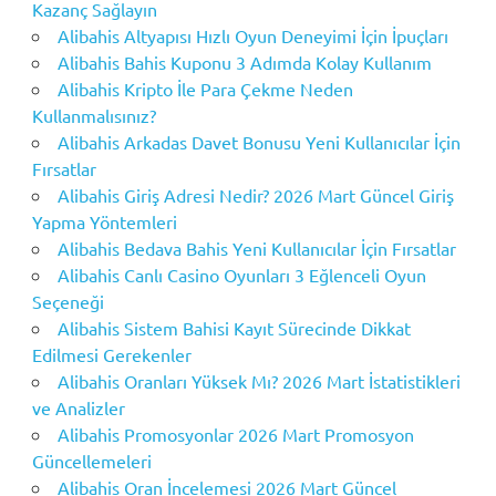
Kazanç Sağlayın
Alibahis Altyapısı Hızlı Oyun Deneyimi İçin İpuçları
Alibahis Bahis Kuponu 3 Adımda Kolay Kullanım
Alibahis Kripto İle Para Çekme Neden
Kullanmalısınız?
Alibahis Arkadas Davet Bonusu Yeni Kullanıcılar İçin
Fırsatlar
Alibahis Giriş Adresi Nedir? 2026 Mart Güncel Giriş
Yapma Yöntemleri
Alibahis Bedava Bahis Yeni Kullanıcılar İçin Fırsatlar
Alibahis Canlı Casino Oyunları 3 Eğlenceli Oyun
Seçeneği
Alibahis Sistem Bahisi Kayıt Sürecinde Dikkat
Edilmesi Gerekenler
Alibahis Oranları Yüksek Mı? 2026 Mart İstatistikleri
ve Analizler
Alibahis Promosyonlar 2026 Mart Promosyon
Güncellemeleri
Alibahis Oran İncelemesi 2026 Mart Güncel