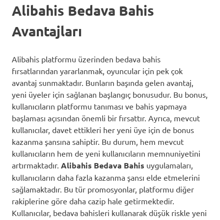
Alibahis Bedava Bahis
Avantajları
Alibahis platformu üzerinden bedava bahis
fırsatlarından yararlanmak, oyuncular için pek çok
avantaj sunmaktadır. Bunların başında gelen avantaj,
yeni üyeler için sağlanan başlangıç bonusudur. Bu bonus,
kullanıcıların platformu tanıması ve bahis yapmaya
başlaması açısından önemli bir fırsattır. Ayrıca, mevcut
kullanıcılar, davet ettikleri her yeni üye için de bonus
kazanma şansına sahiptir. Bu durum, hem mevcut
kullanıcıların hem de yeni kullanıcıların memnuniyetini
artırmaktadır.
Alibahis Bedava Bahis
uygulamaları,
kullanıcıların daha fazla kazanma şansı elde etmelerini
sağlamaktadır. Bu tür promosyonlar, platformu diğer
rakiplerine göre daha cazip hale getirmektedir.
Kullanıcılar, bedava bahisleri kullanarak düşük riskle yeni