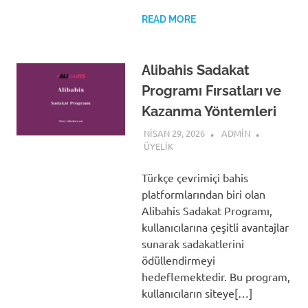
READ MORE
Alibahis Sadakat
Programı Fırsatları ve
Kazanma Yöntemleri
NISAN 29, 2026
ADMIN
ÜYELIK
Türkçe çevrimiçi bahis
platformlarından biri olan
Alibahis Sadakat Programı,
kullanıcılarına çeşitli avantajlar
sunarak sadakatlerini
ödüllendirmeyi
hedeflemektedir. Bu program,
kullanıcıların siteye[…]