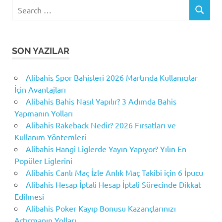
Search
SEARCH
for:
SON YAZILAR
Alibahis Spor Bahisleri 2026 Martında Kullanıcılar
İçin Avantajları
Alibahis Bahis Nasıl Yapılır? 3 Adımda Bahis
Yapmanın Yolları
Alibahis Rakeback Nedir? 2026 Fırsatları ve
Kullanım Yöntemleri
Alibahis Hangi Liglerde Yayın Yapıyor? Yılın En
Popüler Liglerini
Alibahis Canlı Maç İzle Anlık Maç Takibi için 6 İpucu
Alibahis Hesap İptali Hesap İptali Sürecinde Dikkat
Edilmesi
Alibahis Poker Kayıp Bonusu Kazançlarınızı
Artırmanın Yolları