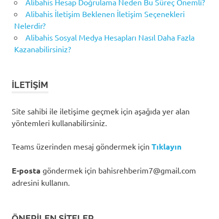
Alibahis Hesap Doğrulama Neden Bu Süreç Önemli?
Alibahis İletişim Beklenen İletişim Seçenekleri
Nelerdir?
Alibahis Sosyal Medya Hesapları Nasıl Daha Fazla
Kazanabilirsiniz?
İLETIŞIM
Site sahibi ile iletişime geçmek için aşağıda yer alan
yöntemleri kullanabilirsiniz.
Teams üzerinden mesaj göndermek için
Tıklayın
E-posta
göndermek için
bahisrehberim7@gmail.com
adresini kullanın.
ÖNERILEN SITELER