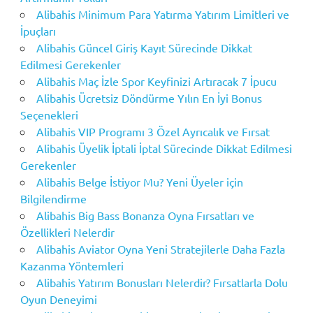
Alibahis Minimum Para Yatırma Yatırım Limitleri ve
İpuçları
Alibahis Güncel Giriş Kayıt Sürecinde Dikkat
Edilmesi Gerekenler
Alibahis Maç İzle Spor Keyfinizi Artıracak 7 İpucu
Alibahis Ücretsiz Döndürme Yılın En İyi Bonus
Seçenekleri
Alibahis VIP Programı 3 Özel Ayrıcalık ve Fırsat
Alibahis Üyelik İptali İptal Sürecinde Dikkat Edilmesi
Gerekenler
Alibahis Belge İstiyor Mu? Yeni Üyeler için
Bilgilendirme
Alibahis Big Bass Bonanza Oyna Fırsatları ve
Özellikleri Nelerdir
Alibahis Aviator Oyna Yeni Stratejilerle Daha Fazla
Kazanma Yöntemleri
Alibahis Yatırım Bonusları Nelerdir? Fırsatlarla Dolu
Oyun Deneyimi