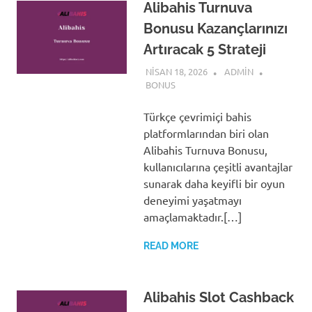
Alibahis Turnuva
Bonusu Kazançlarınızı
Artıracak 5 Strateji
NISAN 18, 2026
ADMIN
BONUS
Türkçe çevrimiçi bahis
platformlarından biri olan
Alibahis Turnuva Bonusu,
kullanıcılarına çeşitli avantajlar
sunarak daha keyifli bir oyun
deneyimi yaşatmayı
amaçlamaktadır.[…]
READ MORE
Alibahis Slot Cashback