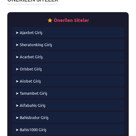
Önerilen Siteler
➤ Ajaxbet Giriş
➤ Sheratonking Giriş
➤ Acarbet Giriş
➤ Orisbet Giriş
➤ Alobet Giriş
➤ Tamambet Giriş
➤ Alfabahis Giriş
➤ Bahisbudur Giriş
➤ Bahis1000 Giriş