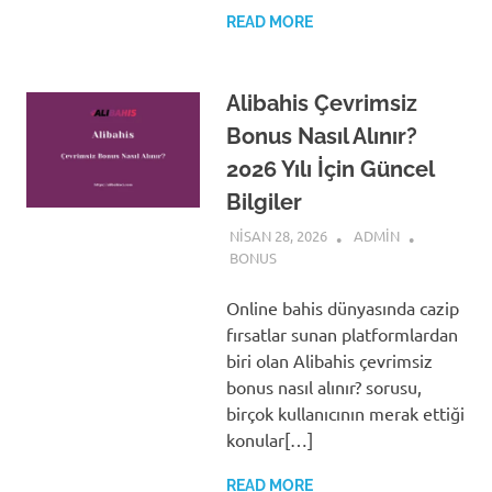
READ MORE
Alibahis Çevrimsiz
Bonus Nasıl Alınır?
2026 Yılı İçin Güncel
Bilgiler
NISAN 28, 2026
ADMIN
BONUS
Online bahis dünyasında cazip
fırsatlar sunan platformlardan
biri olan Alibahis çevrimsiz
bonus nasıl alınır? sorusu,
birçok kullanıcının merak ettiği
konular[…]
READ MORE