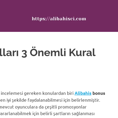
ları 3 Önemli Kural
le incelemesi gereken konulardan biri
Alibahis
bonus
en iyi şekilde faydalanabilmesi için belirlenmiştir.
 mevcut oyunculara da çeşitli promosyonlar
ararlanabilmek için belirli şartların sağlanması