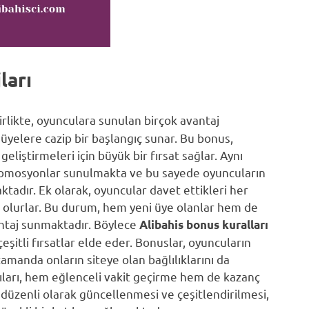
ları
irlikte, oyunculara sunulan birçok avantaj
 üyelere cazip bir başlangıç sunar. Bu bonus,
eliştirmeleri için büyük bir fırsat sağlar. Aynı
promosyonlar sunulmakta ve bu sayede oyuncuların
tadır. Ek olarak, oyuncular davet ettikleri her
 olurlar. Bu durum, hem yeni üye olanlar hem de
antaj sunmaktadır. Böylece
Alibahis bonus kuralları
çeşitli fırsatlar elde eder. Bonuslar, oyuncuların
amanda onların siteye olan bağlılıklarını da
cıları, hem eğlenceli vakit geçirme hem de kazanç
n düzenli olarak güncellenmesi ve çeşitlendirilmesi,