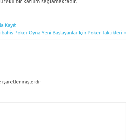
sürekli bir katılım sağlamaktadır.
la Kayıt
ext
libahis Poker Oyna Yeni Başlayanlar İçin Poker Taktikleri
st:
e işaretlenmişlerdir