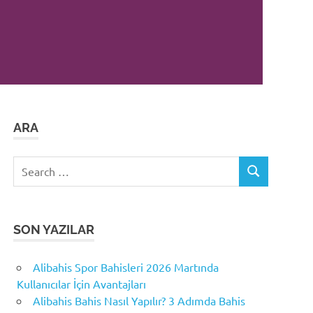
ARA
Search
SEARCH
for:
SON YAZILAR
Alibahis Spor Bahisleri 2026 Martında
Kullanıcılar İçin Avantajları
Alibahis Bahis Nasıl Yapılır? 3 Adımda Bahis