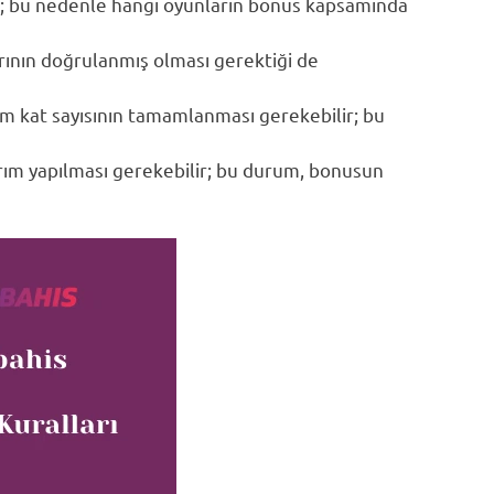
lir; bu nedenle hangi oyunların bonus kapsamında
rının doğrulanmış olması gerektiği de
vrim kat sayısının tamamlanması gerekebilir; bu
ırım yapılması gerekebilir; bu durum, bonusun