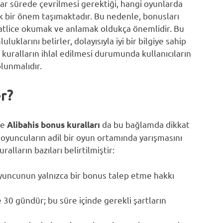
r sürede çevrilmesi gerektiği, hangi oyunlarda
ük bir önem taşımaktadır. Bu nedenle, bonusları
atlice okumak ve anlamak oldukça önemlidir. Bu
klarını belirler, dolayısıyla iyi bir bilgiye sahip
 kuralların ihlal edilmesi durumunda kullanıcıların
olunmalıdır.
er?
ve
da bu bağlamda dikkat
Alibahis bonus kuralları
 oyuncuların adil bir oyun ortamında yarışmasını
lların bazıları belirtilmiştir:
 oyuncunun yalnızca bir bonus talep etme hakkı
 30 gündür; bu süre içinde gerekli şartların