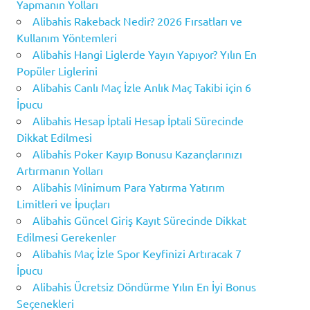
Yapmanın Yolları
Alibahis Rakeback Nedir? 2026 Fırsatları ve
Kullanım Yöntemleri
Alibahis Hangi Liglerde Yayın Yapıyor? Yılın En
Popüler Liglerini
Alibahis Canlı Maç İzle Anlık Maç Takibi için 6
İpucu
Alibahis Hesap İptali Hesap İptali Sürecinde
Dikkat Edilmesi
Alibahis Poker Kayıp Bonusu Kazançlarınızı
Artırmanın Yolları
Alibahis Minimum Para Yatırma Yatırım
Limitleri ve İpuçları
Alibahis Güncel Giriş Kayıt Sürecinde Dikkat
Edilmesi Gerekenler
Alibahis Maç İzle Spor Keyfinizi Artıracak 7
İpucu
Alibahis Ücretsiz Döndürme Yılın En İyi Bonus
Seçenekleri