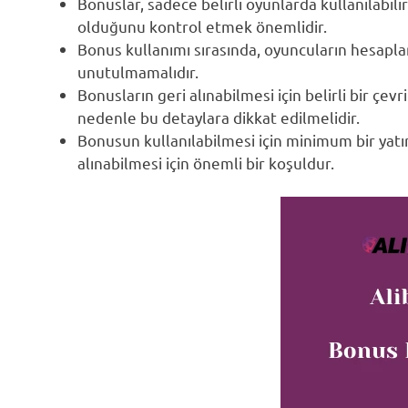
Bonuslar, sadece belirli oyunlarda kullanılabi
olduğunu kontrol etmek önemlidir.
Bonus kullanımı sırasında, oyuncuların hesapla
unutulmamalıdır.
Bonusların geri alınabilmesi için belirli bir çe
nedenle bu detaylara dikkat edilmelidir.
Bonusun kullanılabilmesi için minimum bir yat
alınabilmesi için önemli bir koşuldur.