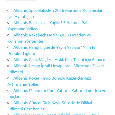
Alibahis Spor Bahisleri 2026 Martında Kullanıcılar
İçin Avantajları
Alibahis Bahis Nasıl Yapılır? 3 Adımda Bahis
Yapmanın Yolları
Alibahis Rakeback Nedir? 2026 Fırsatları ve
Kullanım Yöntemleri
Alibahis Hangi Liglerde Yayın Yapıyor? Yılın En
Popüler Liglerini
Alibahis Canlı Maç İzle Anlık Maç Takibi için 6 İpucu
Alibahis Hesap İptali Hesap İptali Sürecinde Dikkat
Edilmesi
Alibahis Poker Kayıp Bonusu Kazançlarınızı
Artırmanın Yolları
Alibahis Minimum Para Yatırma Yatırım Limitleri ve
İpuçları
Alibahis Güncel Giriş Kayıt Sürecinde Dikkat
Edilmesi Gerekenler
Alibahis Maç İzle Spor Keyfinizi Artıracak 7 İpucu