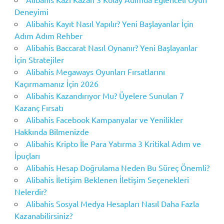
Deneyimi
Alibahis Kayıt Nasıl Yapılır? Yeni Başlayanlar İçin
Adım Adım Rehber
Alibahis Baccarat Nasıl Oynanır? Yeni Başlayanlar
İçin Stratejiler
Alibahis Megaways Oyunları Fırsatlarını
Kaçırmamanız İçin 2026
Alibahis Kazandırıyor Mu? Üyelere Sunulan 7
Kazanç Fırsatı
Alibahis Facebook Kampanyalar ve Yenilikler
Hakkında Bilmenizde
Alibahis Kripto İle Para Yatırma 3 Kritikal Adım ve
İpuçları
Alibahis Hesap Doğrulama Neden Bu Süreç Önemli?
Alibahis İletişim Beklenen İletişim Seçenekleri
Nelerdir?
Alibahis Sosyal Medya Hesapları Nasıl Daha Fazla
Kazanabilirsiniz?