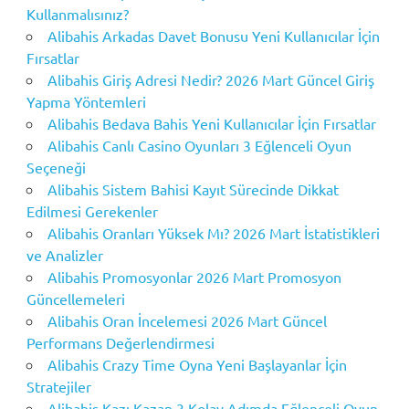
Kullanmalısınız?
Alibahis Arkadas Davet Bonusu Yeni Kullanıcılar İçin
Fırsatlar
Alibahis Giriş Adresi Nedir? 2026 Mart Güncel Giriş
Yapma Yöntemleri
Alibahis Bedava Bahis Yeni Kullanıcılar İçin Fırsatlar
Alibahis Canlı Casino Oyunları 3 Eğlenceli Oyun
Seçeneği
Alibahis Sistem Bahisi Kayıt Sürecinde Dikkat
Edilmesi Gerekenler
Alibahis Oranları Yüksek Mı? 2026 Mart İstatistikleri
ve Analizler
Alibahis Promosyonlar 2026 Mart Promosyon
Güncellemeleri
Alibahis Oran İncelemesi 2026 Mart Güncel
Performans Değerlendirmesi
Alibahis Crazy Time Oyna Yeni Başlayanlar İçin
Stratejiler
Alibahis Kazı Kazan 3 Kolay Adımda Eğlenceli Oyun