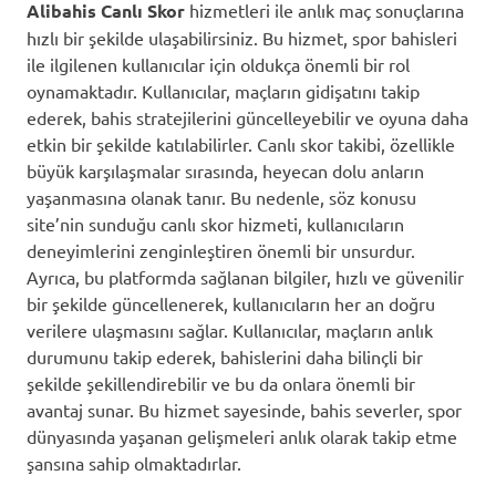
Alibahis Canlı Skor
hizmetleri ile anlık maç sonuçlarına
hızlı bir şekilde ulaşabilirsiniz. Bu hizmet, spor bahisleri
ile ilgilenen kullanıcılar için oldukça önemli bir rol
oynamaktadır. Kullanıcılar, maçların gidişatını takip
ederek, bahis stratejilerini güncelleyebilir ve oyuna daha
etkin bir şekilde katılabilirler. Canlı skor takibi, özellikle
büyük karşılaşmalar sırasında, heyecan dolu anların
yaşanmasına olanak tanır. Bu nedenle, söz konusu
site’nin sunduğu canlı skor hizmeti, kullanıcıların
deneyimlerini zenginleştiren önemli bir unsurdur.
Ayrıca, bu platformda sağlanan bilgiler, hızlı ve güvenilir
bir şekilde güncellenerek, kullanıcıların her an doğru
verilere ulaşmasını sağlar. Kullanıcılar, maçların anlık
durumunu takip ederek, bahislerini daha bilinçli bir
şekilde şekillendirebilir ve bu da onlara önemli bir
avantaj sunar. Bu hizmet sayesinde, bahis severler, spor
dünyasında yaşanan gelişmeleri anlık olarak takip etme
şansına sahip olmaktadırlar.