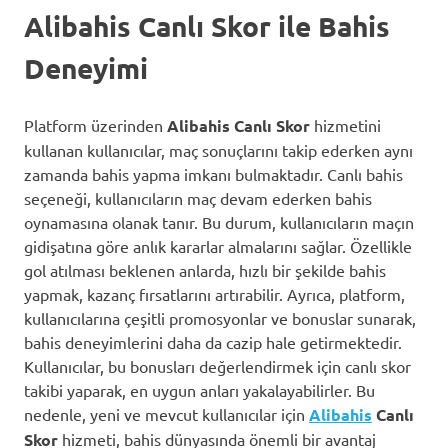
Alibahis Canlı Skor ile Bahis
Deneyimi
Platform üzerinden
Alibahis Canlı Skor
hizmetini
kullanan kullanıcılar, maç sonuçlarını takip ederken aynı
zamanda bahis yapma imkanı bulmaktadır. Canlı bahis
seçeneği, kullanıcıların maç devam ederken bahis
oynamasına olanak tanır. Bu durum, kullanıcıların maçın
gidişatına göre anlık kararlar almalarını sağlar. Özellikle
gol atılması beklenen anlarda, hızlı bir şekilde bahis
yapmak, kazanç fırsatlarını artırabilir. Ayrıca, platform,
kullanıcılarına çeşitli promosyonlar ve bonuslar sunarak,
bahis deneyimlerini daha da cazip hale getirmektedir.
Kullanıcılar, bu bonusları değerlendirmek için canlı skor
takibi yaparak, en uygun anları yakalayabilirler. Bu
nedenle, yeni ve mevcut kullanıcılar için
Alibahis
Canlı
Skor
hizmeti, bahis dünyasında önemli bir avantaj