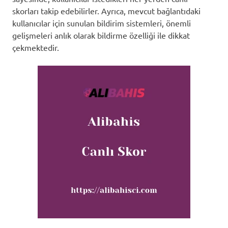
skorları takip edebilirler. Ayrıca, mevcut bağlantıdaki
kullanıcılar için sunulan bildirim sistemleri, önemli
gelişmeleri anlık olarak bildirme özelliği ile dikkat
çekmektedir.