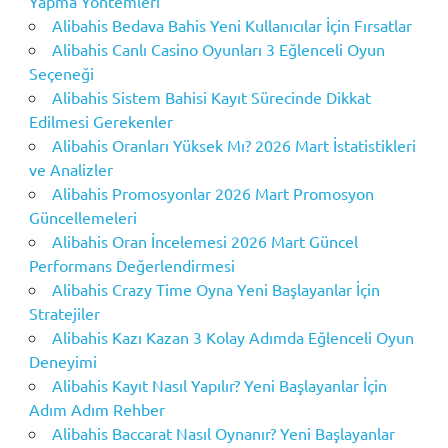
Yapma Yöntemleri
Alibahis Bedava Bahis Yeni Kullanıcılar İçin Fırsatlar
Alibahis Canlı Casino Oyunları 3 Eğlenceli Oyun
Seçeneği
Alibahis Sistem Bahisi Kayıt Sürecinde Dikkat
Edilmesi Gerekenler
Alibahis Oranları Yüksek Mı? 2026 Mart İstatistikleri
ve Analizler
Alibahis Promosyonlar 2026 Mart Promosyon
Güncellemeleri
Alibahis Oran İncelemesi 2026 Mart Güncel
Performans Değerlendirmesi
Alibahis Crazy Time Oyna Yeni Başlayanlar İçin
Stratejiler
Alibahis Kazı Kazan 3 Kolay Adımda Eğlenceli Oyun
Deneyimi
Alibahis Kayıt Nasıl Yapılır? Yeni Başlayanlar İçin
Adım Adım Rehber
Alibahis Baccarat Nasıl Oynanır? Yeni Başlayanlar