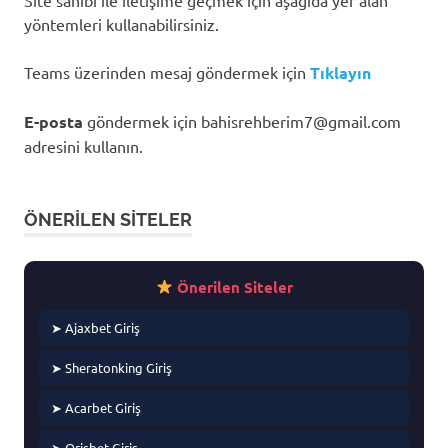
yöntemleri kullanabilirsiniz.
Teams üzerinden mesaj göndermek için
Tıklayın
E-posta
göndermek için
bahisrehberim7@gmail.com
adresini kullanın.
ÖNERILEN SITELER
Önerilen Siteler
➤ Ajaxbet Giriş
➤ Sheratonking Giriş
➤ Acarbet Giriş
➤ Orisbet Giriş