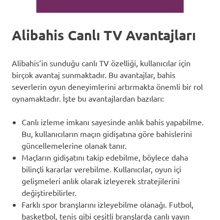
Alibahis Canlı TV Avantajları
Alibahis’in sunduğu canlı TV özelliği, kullanıcılar için
birçok avantaj sunmaktadır. Bu avantajlar, bahis
severlerin oyun deneyimlerini artırmakta önemli bir rol
oynamaktadır. İşte bu avantajlardan bazıları:
Canlı izleme imkanı sayesinde anlık bahis yapabilme.
Bu, kullanıcıların maçın gidişatına göre bahislerini
güncellemelerine olanak tanır.
Maçların gidişatını takip edebilme, böylece daha
bilinçli kararlar verebilme. Kullanıcılar, oyun içi
gelişmeleri anlık olarak izleyerek stratejilerini
değiştirebilirler.
Farklı spor branşlarını izleyebilme olanağı. Futbol,
basketbol, tenis gibi çeşitli branşlarda canlı yayın