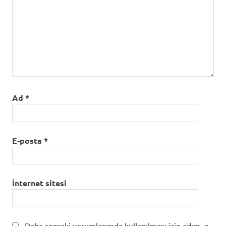
Ad
*
E-posta
*
İnternet sitesi
Daha sonraki yorumlarımda kullanılması için adım, e-