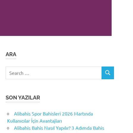
ARA
Search
SEARCH
for:
SON YAZILAR
Alibahis Spor Bahisleri 2026 Martında
Kullanıcılar İçin Avantajları
Alibahis Bahis Nasıl Yapılır? 3 Adımda Bahis