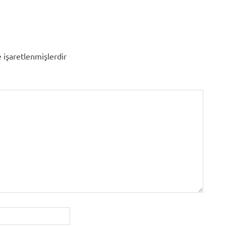
e işaretlenmişlerdir