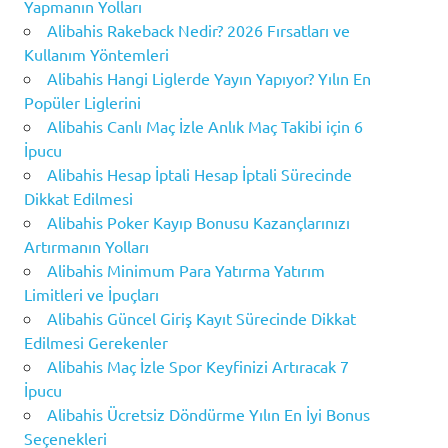
Yapmanın Yolları
Alibahis Rakeback Nedir? 2026 Fırsatları ve
Kullanım Yöntemleri
Alibahis Hangi Liglerde Yayın Yapıyor? Yılın En
Popüler Liglerini
Alibahis Canlı Maç İzle Anlık Maç Takibi için 6
İpucu
Alibahis Hesap İptali Hesap İptali Sürecinde
Dikkat Edilmesi
Alibahis Poker Kayıp Bonusu Kazançlarınızı
Artırmanın Yolları
Alibahis Minimum Para Yatırma Yatırım
Limitleri ve İpuçları
Alibahis Güncel Giriş Kayıt Sürecinde Dikkat
Edilmesi Gerekenler
Alibahis Maç İzle Spor Keyfinizi Artıracak 7
İpucu
Alibahis Ücretsiz Döndürme Yılın En İyi Bonus
Seçenekleri