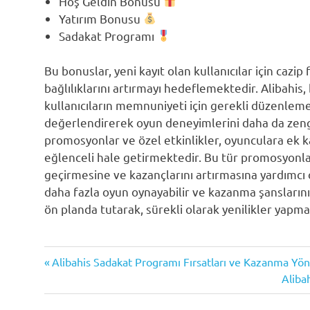
Hoş Geldin Bonusu
Yatırım Bonusu
Sadakat Programı
Bu bonuslar, yeni kayıt olan kullanıcılar için cazip
bağlılıklarını artırmayı hedeflemektedir. Alibahis,
kullanıcıların memnuniyeti için gerekli düzenlemel
değerlendirerek oyun deneyimlerini daha da zengi
promosyonlar ve özel etkinlikler, oyunculara ek k
eğlenceli hale getirmektedir. Bu tür promosyonlar
geçirmesine ve kazançlarını artırmasına yardımcı o
daha fazla oyun oynayabilir ve kazanma şanslarını 
ön planda tutarak, sürekli olarak yenilikler yapma
Alibahis
Previous
Yazı
Alibahis Sadakat Programı Fırsatları ve Kazanma Yö
İncelemesi
Post:
Next
Aliba
gezinmesi
Çevrimiçi
Post:
Casino