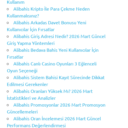
Kullanım
Alibahis Kripto İle Para Çekme Neden
Kullanmalısınız?
Alibahis Arkadas Davet Bonusu Yeni
Kullanıcılar İçin Fırsatlar
Alibahis Giriş Adresi Nedir? 2026 Mart Güncel
Giriş Yapma Yöntemleri
Alibahis Bedava Bahis Yeni Kullanıcılar İçin
Fırsatlar
Alibahis Canlı Casino Oyunları 3 Eğlenceli
Oyun Seçeneği
Alibahis Sistem Bahisi Kayıt Sürecinde Dikkat
Edilmesi Gerekenler
Alibahis Oranları Yüksek Mı? 2026 Mart
İstatistikleri ve Analizler
Alibahis Promosyonlar 2026 Mart Promosyon
Güncellemeleri
Alibahis Oran İncelemesi 2026 Mart Güncel
Performans Değerlendirmesi