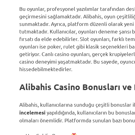
Bu oyunlar, profesyonel yazılımlar tarafından des
geçirmesini sağlamaktadır. Alibahis, oyun çeşitlil
sunmaktadır. Ayrıca, platform düzenli olarak yeni o
tutmaktadır. Kullanıcılar, oyunları deneme şansı b
fırsatı da elde edebilirler. Slot oyunları, farklı t
oyunları ise poker, rulet gibi klasik seçenekleri 
getiriyor. Canlı casino oyunları, gerçek krupiyel
casino deneyimi yaşatmaktadır. Bu sayede, oyuncul
hissedebilmektedirler.
Alibahis Casino Bonusları ve
Alibahis, kullanıcılarına sunduğu çeşitli bonuslar
yapıldığında, kullanıcıların bu bonusla
incelemesi
olmaları önemlidir. Platformda sunulan bazı bonus