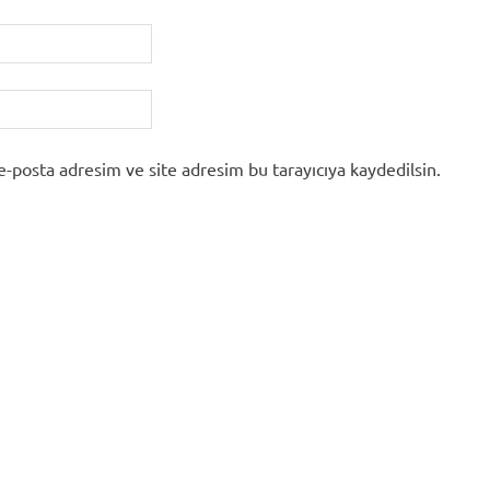
e-posta adresim ve site adresim bu tarayıcıya kaydedilsin.