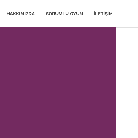
HAKKIMIZDA
SORUMLU OYUN
İLETIŞIM