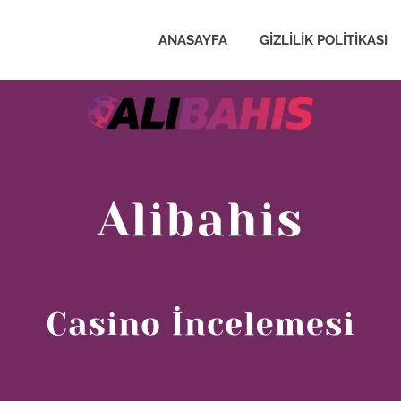
ANASAYFA
GIZLILIK POLITIKASI