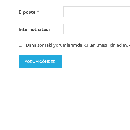
E-posta
*
İnternet sitesi
Daha sonraki yorumlarımda kullanılması için adım, 