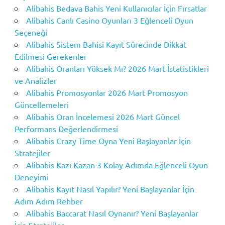
Alibahis Bedava Bahis Yeni Kullanıcılar İçin Fırsatlar
Alibahis Canlı Casino Oyunları 3 Eğlenceli Oyun
Seçeneği
Alibahis Sistem Bahisi Kayıt Sürecinde Dikkat
Edilmesi Gerekenler
Alibahis Oranları Yüksek Mı? 2026 Mart İstatistikleri
ve Analizler
Alibahis Promosyonlar 2026 Mart Promosyon
Güncellemeleri
Alibahis Oran İncelemesi 2026 Mart Güncel
Performans Değerlendirmesi
Alibahis Crazy Time Oyna Yeni Başlayanlar İçin
Stratejiler
Alibahis Kazı Kazan 3 Kolay Adımda Eğlenceli Oyun
Deneyimi
Alibahis Kayıt Nasıl Yapılır? Yeni Başlayanlar İçin
Adım Adım Rehber
Alibahis Baccarat Nasıl Oynanır? Yeni Başlayanlar
İçin Stratejiler