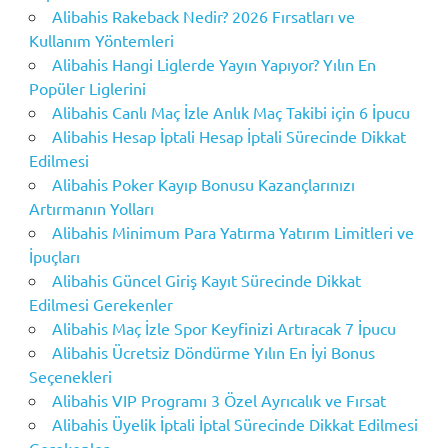
Alibahis Rakeback Nedir? 2026 Fırsatları ve
Kullanım Yöntemleri
Alibahis Hangi Liglerde Yayın Yapıyor? Yılın En
Popüler Liglerini
Alibahis Canlı Maç İzle Anlık Maç Takibi için 6 İpucu
Alibahis Hesap İptali Hesap İptali Sürecinde Dikkat
Edilmesi
Alibahis Poker Kayıp Bonusu Kazançlarınızı
Artırmanın Yolları
Alibahis Minimum Para Yatırma Yatırım Limitleri ve
İpuçları
Alibahis Güncel Giriş Kayıt Sürecinde Dikkat
Edilmesi Gerekenler
Alibahis Maç İzle Spor Keyfinizi Artıracak 7 İpucu
Alibahis Ücretsiz Döndürme Yılın En İyi Bonus
Seçenekleri
Alibahis VIP Programı 3 Özel Ayrıcalık ve Fırsat
Alibahis Üyelik İptali İptal Sürecinde Dikkat Edilmesi
Gerekenler