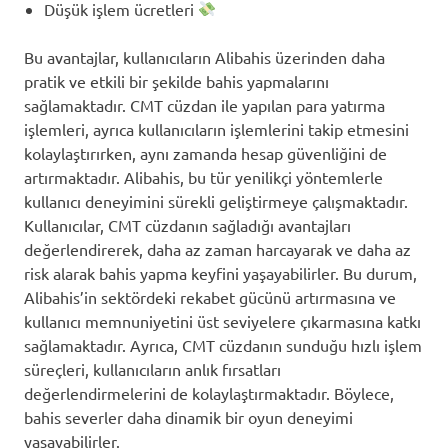
Düşük işlem ücretleri
Bu avantajlar, kullanıcıların Alibahis üzerinden daha
pratik ve etkili bir şekilde bahis yapmalarını
sağlamaktadır. CMT cüzdan ile yapılan para yatırma
işlemleri, ayrıca kullanıcıların işlemlerini takip etmesini
kolaylaştırırken, aynı zamanda hesap güvenliğini de
artırmaktadır. Alibahis, bu tür yenilikçi yöntemlerle
kullanıcı deneyimini sürekli geliştirmeye çalışmaktadır.
Kullanıcılar, CMT cüzdanın sağladığı avantajları
değerlendirerek, daha az zaman harcayarak ve daha az
risk alarak bahis yapma keyfini yaşayabilirler. Bu durum,
Alibahis’in sektördeki rekabet gücünü artırmasına ve
kullanıcı memnuniyetini üst seviyelere çıkarmasına katkı
sağlamaktadır. Ayrıca, CMT cüzdanın sunduğu hızlı işlem
süreçleri, kullanıcıların anlık fırsatları
değerlendirmelerini de kolaylaştırmaktadır. Böylece,
bahis severler daha dinamik bir oyun deneyimi
yaşayabilirler.