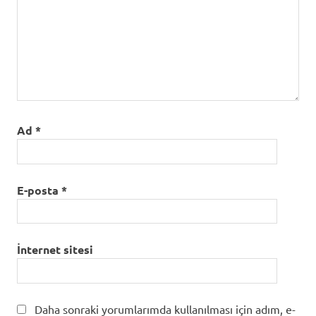
Ad
*
E-posta
*
İnternet sitesi
Daha sonraki yorumlarımda kullanılması için adım, e-