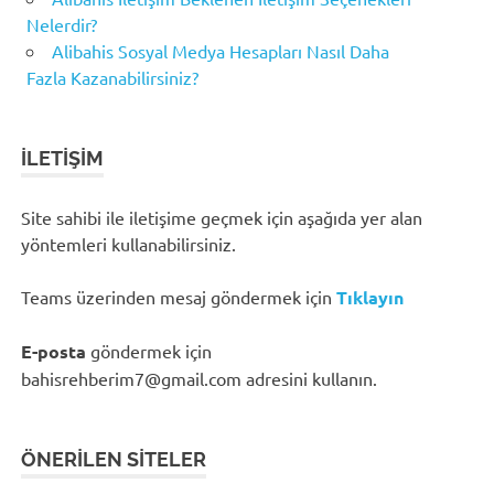
Nelerdir?
Alibahis Sosyal Medya Hesapları Nasıl Daha
Fazla Kazanabilirsiniz?
İLETIŞIM
Site sahibi ile iletişime geçmek için aşağıda yer alan
yöntemleri kullanabilirsiniz.
Teams üzerinden mesaj göndermek için
Tıklayın
E-posta
göndermek için
bahisrehberim7@gmail.com
adresini kullanın.
ÖNERILEN SITELER