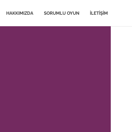
HAKKIMIZDA
SORUMLU OYUN
İLETIŞIM