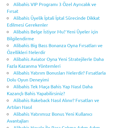
Alibahis VIP Programı 3 Özel Ayrıcalık ve
Fırsat
Alibahis Üyelik İptali İptal Sürecinde Dikkat
Edilmesi Gerekenler
Alibahis Belge İstiyor Mu? Yeni Üyeler için
Bilgilendirme
Alibahis Big Bass Bonanza Oyna Fırsatları ve
Özellikleri Nelerdir
Alibahis Aviator Oyna Yeni Stratejilerle Daha
Fazla Kazanma Yöntemleri
Alibahis Yatırım Bonusları Nelerdir? Fırsatlarla
Dolu Oyun Deneyimi
Alibahis Tek Maça Bahis Yap Nasıl Daha
Kazançlı Bahis Yapabilirsiniz?
Alibahis Rakeback Nasıl Alınır? Fırsatları ve
Artıları Nasıl
Alibahis Yatırımsız Bonus Yeni Kullanıcı
Avantajları
Alibahis Havale İle Para Çekme Adım Adım