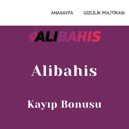
ANASAYFA
GIZLILIK POLITIKASI