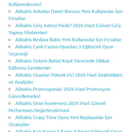
Kullanmalısınız?
Alibahis Arkadas Davet Bonusu Yeni Kullanıcılar İçin
Fırsatlar
Alibahis Giriş Adresi Nedir? 2026 Mart Güncel Giriş
Yapma Yöntemleri
Alibahis Bedava Bahis Yeni Kullanıcılar İçin Fırsatlar
Alibahis Canlı Casino Oyunları 3 Eğlenceli Oyun
Seçeneği
Alibahis Sistem Bahisi Kayıt Sürecinde Dikkat
Edilmesi Gerekenler
Alibahis Oranları Yüksek Mı? 2026 Mart İstatistikleri
ve Analizler
Alibahis Promosyonlar 2026 Mart Promosyon
Güncellemeleri
Alibahis Oran İncelemesi 2026 Mart Güncel
Performans Değerlendirmesi
Alibahis Crazy Time Oyna Yeni Başlayanlar İçin
Stratejiler
Alibahis Kazı Kazan 3 Kolay Adımda Eğlenceli Oyun