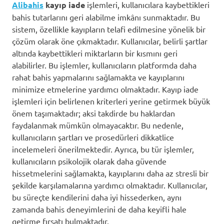
Alibahis
kayıp iade
işlemleri, kullanıcılara kaybettikleri
bahis tutarlarını geri alabilme imkânı sunmaktadır. Bu
sistem, özellikle kayıpların telafi edilmesine yönelik bir
çözüm olarak öne çıkmaktadır. Kullanıcılar, belirli şartlar
altında kaybettikleri miktarların bir kısmını geri
alabilirler. Bu işlemler, kullanıcıların platformda daha
rahat bahis yapmalarını sağlamakta ve kayıplarını
minimize etmelerine yardımcı olmaktadır. Kayıp iade
işlemleri için belirlenen kriterleri yerine getirmek büyük
önem taşımaktadır; aksi takdirde bu haklardan
faydalanmak mümkün olmayacaktır. Bu nedenle,
kullanıcıların şartları ve prosedürleri dikkatlice
incelemeleri önerilmektedir. Ayrıca, bu tür işlemler,
kullanıcıların psikolojik olarak daha güvende
hissetmelerini sağlamakta, kayıplarını daha az stresli bir
şekilde karşılamalarına yardımcı olmaktadır. Kullanıcılar,
bu süreçte kendilerini daha iyi hissederken, aynı
zamanda bahis deneyimlerini de daha keyifli hale
getirme fırsatı bulmaktadır.