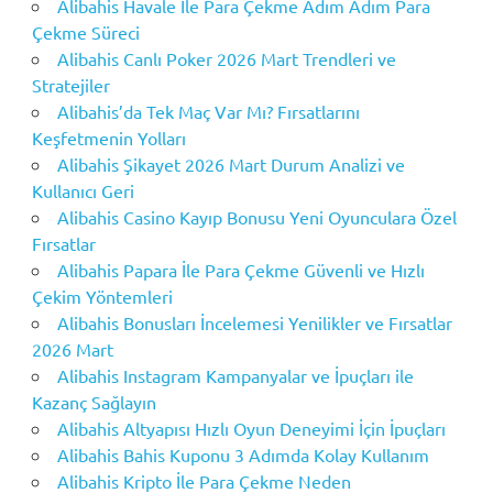
Alibahis Havale İle Para Çekme Adım Adım Para
Çekme Süreci
Alibahis Canlı Poker 2026 Mart Trendleri ve
Stratejiler
Alibahis’da Tek Maç Var Mı? Fırsatlarını
Keşfetmenin Yolları
Alibahis Şikayet 2026 Mart Durum Analizi ve
Kullanıcı Geri
Alibahis Casino Kayıp Bonusu Yeni Oyunculara Özel
Fırsatlar
Alibahis Papara İle Para Çekme Güvenli ve Hızlı
Çekim Yöntemleri
Alibahis Bonusları İncelemesi Yenilikler ve Fırsatlar
2026 Mart
Alibahis Instagram Kampanyalar ve İpuçları ile
Kazanç Sağlayın
Alibahis Altyapısı Hızlı Oyun Deneyimi İçin İpuçları
Alibahis Bahis Kuponu 3 Adımda Kolay Kullanım
Alibahis Kripto İle Para Çekme Neden