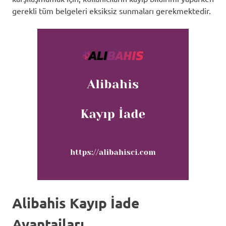
gerekli tüm belgeleri eksiksiz sunmaları gerekmektedir.
Alibahis Kayıp İade
Avantajları