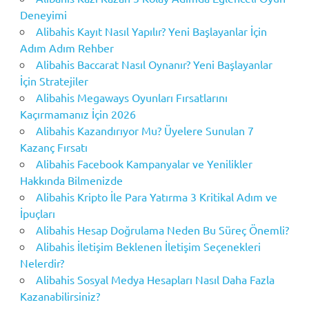
Deneyimi
Alibahis Kayıt Nasıl Yapılır? Yeni Başlayanlar İçin
Adım Adım Rehber
Alibahis Baccarat Nasıl Oynanır? Yeni Başlayanlar
İçin Stratejiler
Alibahis Megaways Oyunları Fırsatlarını
Kaçırmamanız İçin 2026
Alibahis Kazandırıyor Mu? Üyelere Sunulan 7
Kazanç Fırsatı
Alibahis Facebook Kampanyalar ve Yenilikler
Hakkında Bilmenizde
Alibahis Kripto İle Para Yatırma 3 Kritikal Adım ve
İpuçları
Alibahis Hesap Doğrulama Neden Bu Süreç Önemli?
Alibahis İletişim Beklenen İletişim Seçenekleri
Nelerdir?
Alibahis Sosyal Medya Hesapları Nasıl Daha Fazla
Kazanabilirsiniz?