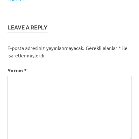
Doğrulama
Üyelik
Süreci
LEAVE A REPLY
E-posta adresiniz yayınlanmayacak.
Gerekli alanlar
*
ile
işaretlenmişlerdir
Yorum
*