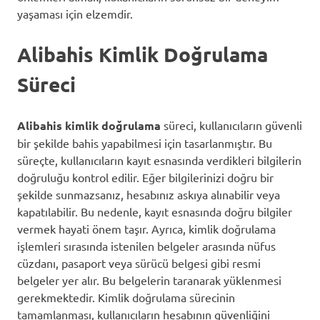
yaşaması için elzemdir.
Alibahis Kimlik Doğrulama
Süreci
Alibahis kimlik doğrulama
süreci, kullanıcıların güvenli
bir şekilde bahis yapabilmesi için tasarlanmıştır. Bu
süreçte, kullanıcıların kayıt esnasında verdikleri bilgilerin
doğruluğu kontrol edilir. Eğer bilgilerinizi doğru bir
şekilde sunmazsanız, hesabınız askıya alınabilir veya
kapatılabilir. Bu nedenle, kayıt esnasında doğru bilgiler
vermek hayati önem taşır. Ayrıca, kimlik doğrulama
işlemleri sırasında istenilen belgeler arasında nüfus
cüzdanı, pasaport veya sürücü belgesi gibi resmi
belgeler yer alır. Bu belgelerin taranarak yüklenmesi
gerekmektedir. Kimlik doğrulama sürecinin
tamamlanması, kullanıcıların hesabının güvenliğini