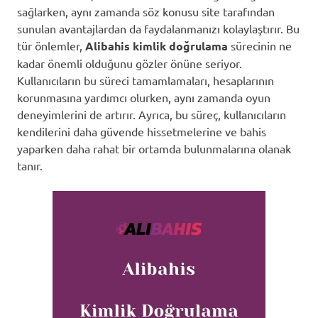
sağlarken, aynı zamanda söz konusu site tarafından
sunulan avantajlardan da faydalanmanızı kolaylaştırır. Bu
tür önlemler,
Alibahis kimlik doğrulama
sürecinin ne
kadar önemli olduğunu gözler önüne seriyor.
Kullanıcıların bu süreci tamamlamaları, hesaplarının
korunmasına yardımcı olurken, aynı zamanda oyun
deneyimlerini de artırır. Ayrıca, bu süreç, kullanıcıların
kendilerini daha güvende hissetmelerine ve bahis
yaparken daha rahat bir ortamda bulunmalarına olanak
tanır.