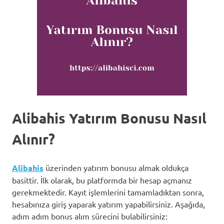
Alibahis Yatırım Bonusu Nasıl
Alınır?
Alibahis
üzerinden yatırım bonusu almak oldukça
basittir. İlk olarak, bu platformda bir hesap açmanız
gerekmektedir. Kayıt işlemlerini tamamladıktan sonra,
hesabınıza giriş yaparak yatırım yapabilirsiniz. Aşağıda,
adım adım bonus alım sürecini bulabilirsiniz: