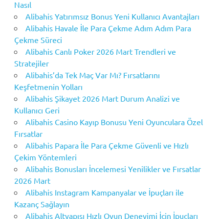
Nasıl
Alibahis Yatırımsız Bonus Yeni Kullanıcı Avantajları
Alibahis Havale İle Para Çekme Adım Adım Para
Çekme Süreci
Alibahis Canlı Poker 2026 Mart Trendleri ve
Stratejiler
Alibahis’da Tek Maç Var Mı? Fırsatlarını
Keşfetmenin Yolları
Alibahis Şikayet 2026 Mart Durum Analizi ve
Kullanıcı Geri
Alibahis Casino Kayıp Bonusu Yeni Oyunculara Özel
Fırsatlar
Alibahis Papara İle Para Çekme Güvenli ve Hızlı
Çekim Yöntemleri
Alibahis Bonusları İncelemesi Yenilikler ve Fırsatlar
2026 Mart
Alibahis Instagram Kampanyalar ve İpuçları ile
Kazanç Sağlayın
Alibahis Altyapısı Hızlı Oyun Deneyimi İçin İpuçları