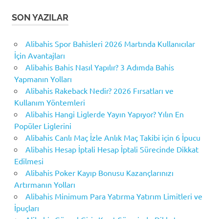
SON YAZILAR
Alibahis Spor Bahisleri 2026 Martında Kullanıcılar
İçin Avantajları
Alibahis Bahis Nasıl Yapılır? 3 Adımda Bahis
Yapmanın Yolları
Alibahis Rakeback Nedir? 2026 Fırsatları ve
Kullanım Yöntemleri
Alibahis Hangi Liglerde Yayın Yapıyor? Yılın En
Popüler Liglerini
Alibahis Canlı Maç İzle Anlık Maç Takibi için 6 İpucu
Alibahis Hesap İptali Hesap İptali Sürecinde Dikkat
Edilmesi
Alibahis Poker Kayıp Bonusu Kazançlarınızı
Artırmanın Yolları
Alibahis Minimum Para Yatırma Yatırım Limitleri ve
İpuçları