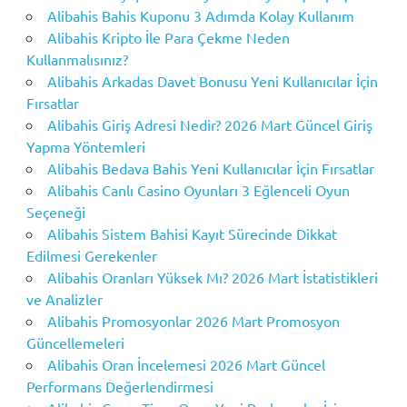
Alibahis Bahis Kuponu 3 Adımda Kolay Kullanım
Alibahis Kripto İle Para Çekme Neden
Kullanmalısınız?
Alibahis Arkadas Davet Bonusu Yeni Kullanıcılar İçin
Fırsatlar
Alibahis Giriş Adresi Nedir? 2026 Mart Güncel Giriş
Yapma Yöntemleri
Alibahis Bedava Bahis Yeni Kullanıcılar İçin Fırsatlar
Alibahis Canlı Casino Oyunları 3 Eğlenceli Oyun
Seçeneği
Alibahis Sistem Bahisi Kayıt Sürecinde Dikkat
Edilmesi Gerekenler
Alibahis Oranları Yüksek Mı? 2026 Mart İstatistikleri
ve Analizler
Alibahis Promosyonlar 2026 Mart Promosyon
Güncellemeleri
Alibahis Oran İncelemesi 2026 Mart Güncel
Performans Değerlendirmesi