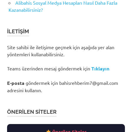
Alibahis Sosyal Medya Hesapları Nasıl Daha Fazla
Kazanabilirsiniz?
İLETIŞIM
Site sahibi ile iletişime geçmek için aşağıda yer alan
yöntemleri kullanabilirsiniz.
Teams üzerinden mesaj göndermek için
Tıklayın
E-posta
göndermek için
bahisrehberim7@gmail.com
adresini kullanın.
ÖNERILEN SITELER
Önerilen Siteler