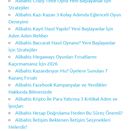
Alibahis Crazy Time Oyna Yeni Başlayanlar İçin
Stratejiler
Alibahis Kazı Kazan 3 Kolay Adımda Eğlenceli Oyun
Deneyimi
Alibahis Kayıt Nasıl Yapılır? Yeni Başlayanlar İçin
Adım Adım Rehber
Alibahis Baccarat Nasıl Oynanır? Yeni Başlayanlar
İçin Stratejiler
Alibahis Megaways Oyunları Fırsatlarını
Kaçırmamanız İçin 2026
Alibahis Kazandırıyor Mu? Üyelere Sunulan 7
Kazanç Fırsatı
Alibahis Facebook Kampanyalar ve Yenilikler
Hakkında Bilmenizde
Alibahis Kripto İle Para Yatırma 3 Kritikal Adım ve
İpuçları
Alibahis Hesap Doğrulama Neden Bu Süreç Önemli?
Alibahis İletişim Beklenen İletişim Seçenekleri
Nelerdir?