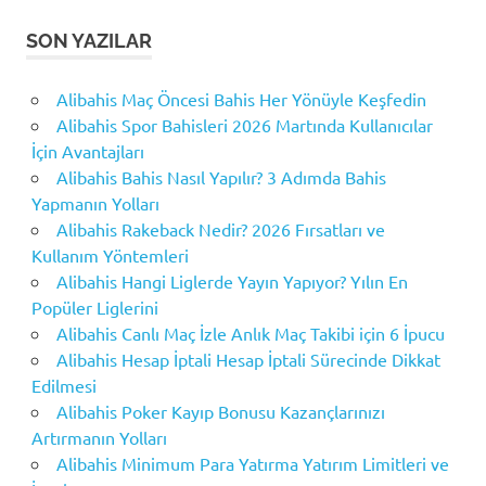
SON YAZILAR
Alibahis Maç Öncesi Bahis Her Yönüyle Keşfedin
Alibahis Spor Bahisleri 2026 Martında Kullanıcılar
İçin Avantajları
Alibahis Bahis Nasıl Yapılır? 3 Adımda Bahis
Yapmanın Yolları
Alibahis Rakeback Nedir? 2026 Fırsatları ve
Kullanım Yöntemleri
Alibahis Hangi Liglerde Yayın Yapıyor? Yılın En
Popüler Liglerini
Alibahis Canlı Maç İzle Anlık Maç Takibi için 6 İpucu
Alibahis Hesap İptali Hesap İptali Sürecinde Dikkat
Edilmesi
Alibahis Poker Kayıp Bonusu Kazançlarınızı
Artırmanın Yolları
Alibahis Minimum Para Yatırma Yatırım Limitleri ve