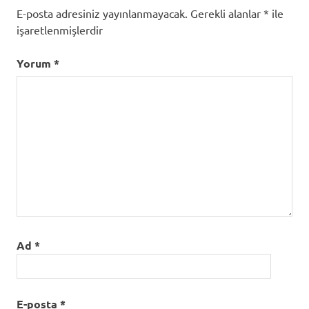
E-posta adresiniz yayınlanmayacak.
Gerekli alanlar
*
ile
işaretlenmişlerdir
Yorum
*
Ad
*
E-posta
*