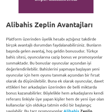
Alibahis Zeplin Avantajları
Platform üzerinden üyelik hesabı açtığınız takdirde
birçok avantajlı durumdan faydalanabilirsiniz. Bunların
başında gelen avantaj, hoş geldin bonusudur. Türkçe
bahis sitesi, oyuncularına cazip bonus ve promosyonlar
sunmaktadır. Bu bonuslar oyuncular açısından iyi
değerlendirilebilir. Bahislerini yapmaya başlayan yeni
oyuncular için hem oyunu tanımak açısından bir fırsat
olarak da düşünülebilir. Buna ek olarak oyuncular, davet
ettikleri her arkadaşları üzerinden de belli miktarda
bonus kazanabilirler. Böylelikle hem arkadaşlarını kendi
referans linkiyle üye yapan kişiler hem de yeni üye olan
kullanıcılar için oldukça tatmin edici bir başlangıç
sayılabilir. Bu tarz promosyonlar
Alibahis
Zeplin