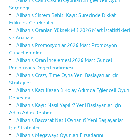
Seçeneği
Alibahis Sistem Bahisi Kayıt Sürecinde Dikkat
Edilmesi Gerekenler
Alibahis Oranları Yüksek Mı? 2026 Mart İstatistikleri
ve Analizler
Alibahis Promosyonlar 2026 Mart Promosyon
Güncellemeleri
Alibahis Oran İncelemesi 2026 Mart Güncel
Performans Değerlendirmesi
Alibahis Crazy Time Oyna Yeni Başlayanlar İçin
Stratejiler
Alibahis Kazı Kazan 3 Kolay Adımda Eğlenceli Oyun
Deneyimi
Alibahis Kayıt Nasıl Yapılır? Yeni Başlayanlar İçin
Adım Adım Rehber
Alibahis Baccarat Nasıl Oynanır? Yeni Başlayanlar
İçin Stratejiler
Alibahis Megaways Oyunları Fırsatlarını