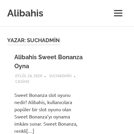
Skip
to
Alibahis
MENU
content
YAZAR:
SUCHADMIN
Alibahis Sweet Bonanza
Oyna
EYLÜL 24, 2024
SUCHADMIN
CASINO
Sweet Bonanza slot oyunu
nedir? Alibahis, kullanıcılara
popüler bir slot oyunu olan
Sweet Bonanza’yı oynama
imkânı sunar. Sweet Bonanza,
renkli[…]