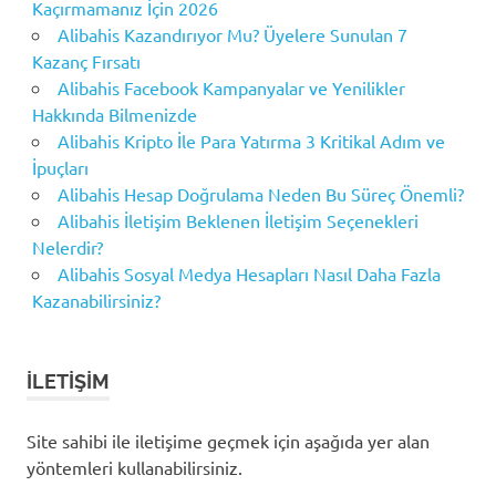
Kaçırmamanız İçin 2026
Alibahis Kazandırıyor Mu? Üyelere Sunulan 7
Kazanç Fırsatı
Alibahis Facebook Kampanyalar ve Yenilikler
Hakkında Bilmenizde
Alibahis Kripto İle Para Yatırma 3 Kritikal Adım ve
İpuçları
Alibahis Hesap Doğrulama Neden Bu Süreç Önemli?
Alibahis İletişim Beklenen İletişim Seçenekleri
Nelerdir?
Alibahis Sosyal Medya Hesapları Nasıl Daha Fazla
Kazanabilirsiniz?
İLETIŞIM
Site sahibi ile iletişime geçmek için aşağıda yer alan
yöntemleri kullanabilirsiniz.