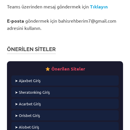
Teams üzerinden mesaj göndermek için
Tıklayın
E-posta
göndermek için
bahisrehberim7@gmail.com
adresini kullanın.
ÖNERILEN SITELER
Önerilen Siteler
➤ Ajaxbet Giriş
➤ Sheratonking Giriş
➤ Acarbet Giriş
➤ Orisbet Giriş
➤ Alobet Giriş