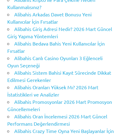
Kullanmalısınız?
Alibahis Arkadas Davet Bonusu Yeni
Kullanıcılar İçin Fırsatlar
Alibahis Giriş Adresi Nedir? 2026 Mart Güncel
Giriş Yapma Yöntemleri
Alibahis Bedava Bahis Yeni Kullanıcılar İçin
Fırsatlar
Alibahis Canlı Casino Oyunları 3 Eğlenceli
Oyun Seçeneği
Alibahis Sistem Bahisi Kayıt Sürecinde Dikkat
Edilmesi Gerekenler
Alibahis Oranları Yüksek Mı? 2026 Mart
İstatistikleri ve Analizler
Alibahis Promosyonlar 2026 Mart Promosyon
Güncellemeleri
Alibahis Oran İncelemesi 2026 Mart Güncel
Performans Değerlendirmesi
Alibahis Crazy Time Oyna Yeni Başlayanlar İçin