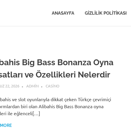
ANASAYFA
GIZLILIK POLITIKASI
ibahis Big Bass Bonanza Oyna
satları ve Özellikleri Nelerdir
Z 22, 2026
ADMIN
CASINO
 bahis ve slot oyunlarıyla dikkat çeken Türkçe çevrimiçi
ormlardan biri olan Alibahis Big Bass Bonanza oyna
leri ile eğlenceli[…]
 MORE