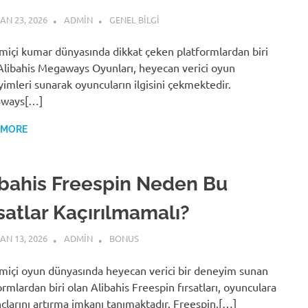
AN 23, 2026
ADMIN
GENEL BILGI
miçi kumar dünyasında dikkat çeken platformlardan biri
Alibahis Megaways Oyunları, heyecan verici oyun
imleri sunarak oyuncuların ilgisini çekmektedir.
ways[…]
 MORE
ibahis Freespin Neden Bu
satlar Kaçırılmamalı?
AN 13, 2026
ADMIN
BONUS
miçi oyun dünyasında heyecan verici bir deneyim sunan
ormlardan biri olan Alibahis Freespin fırsatları, oyunculara
çlarını artırma imkanı tanımaktadır. Freespin,[…]