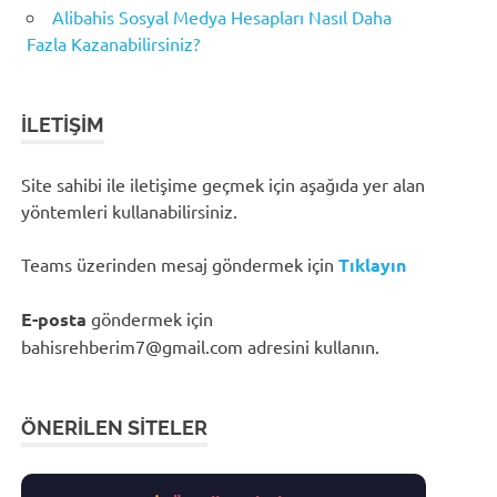
Alibahis Sosyal Medya Hesapları Nasıl Daha
Fazla Kazanabilirsiniz?
İLETIŞIM
Site sahibi ile iletişime geçmek için aşağıda yer alan
yöntemleri kullanabilirsiniz.
Teams üzerinden mesaj göndermek için
Tıklayın
E-posta
göndermek için
bahisrehberim7@gmail.com
adresini kullanın.
ÖNERILEN SITELER