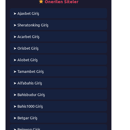
Önerilen Siteler
➤ Ajaxbet Giriş
➤ Sheratonking Giriş
➤ Acarbet Giriş
➤ Orisbet Giriş
➤ Alobet Giriş
➤ Tamambet Giriş
➤ Alfabahis Giriş
➤ Bahisbudur Giriş
➤ Bahis1000 Giriş
➤ Betgar Giriş
➤ Beinwon Giriş