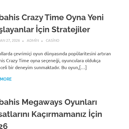
ibahis Crazy Time Oyna Yeni
layanlar İçin Stratejiler
AN 27, 2026
ADMIN
CASINO
ıllarda çevrimiçi oyun dünyasında popülaritesini artıran
his Crazy Time oyna seçeneği, oyunculara oldukça
celi bir deneyim sunmaktadır. Bu oyun,[…]
 MORE
ibahis Megaways Oyunları
satlarını Kaçırmamanız İçin
26