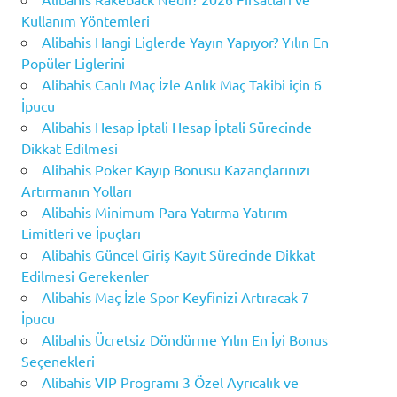
Kullanım Yöntemleri
Alibahis Hangi Liglerde Yayın Yapıyor? Yılın En
Popüler Liglerini
Alibahis Canlı Maç İzle Anlık Maç Takibi için 6
İpucu
Alibahis Hesap İptali Hesap İptali Sürecinde
Dikkat Edilmesi
Alibahis Poker Kayıp Bonusu Kazançlarınızı
Artırmanın Yolları
Alibahis Minimum Para Yatırma Yatırım
Limitleri ve İpuçları
Alibahis Güncel Giriş Kayıt Sürecinde Dikkat
Edilmesi Gerekenler
Alibahis Maç İzle Spor Keyfinizi Artıracak 7
İpucu
Alibahis Ücretsiz Döndürme Yılın En İyi Bonus
Seçenekleri
Alibahis VIP Programı 3 Özel Ayrıcalık ve