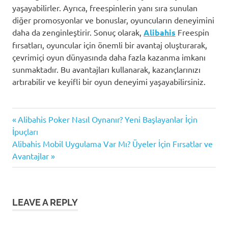
yaşayabilirler. Ayrıca, freespinlerin yanı sıra sunulan
diğer promosyonlar ve bonuslar, oyuncuların deneyimini
daha da zenginleştirir. Sonuç olarak,
Alibahis
Freespin
fırsatları, oyuncular için önemli bir avantaj oluşturarak,
çevrimiçi oyun dünyasında daha fazla kazanma imkanı
sunmaktadır. Bu avantajları kullanarak, kazançlarınızı
artırabilir ve keyifli bir oyun deneyimi yaşayabilirsiniz.
Alibahis
Previous
Yazı
Alibahis Poker Nasıl Oynanır? Yeni Başlayanlar İçin
Oyunları
Post:
İpuçları
gezinmesi
Çevrimiçi
Next
Alibahis Mobil Uygulama Var Mı? Üyeler İçin Fırsatlar ve
Bahis
Post:
Avantajlar
Freespin
Avantajları
LEAVE A REPLY