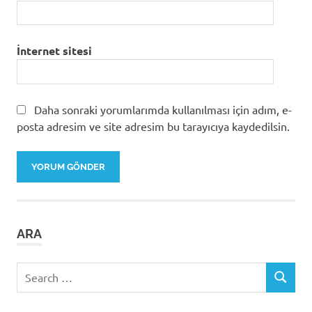
İnternet sitesi
Daha sonraki yorumlarımda kullanılması için adım, e-
posta adresim ve site adresim bu tarayıcıya kaydedilsin.
ARA
Search
SEARCH
for: