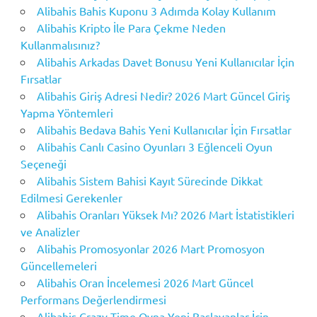
Alibahis Bahis Kuponu 3 Adımda Kolay Kullanım
Alibahis Kripto İle Para Çekme Neden
Kullanmalısınız?
Alibahis Arkadas Davet Bonusu Yeni Kullanıcılar İçin
Fırsatlar
Alibahis Giriş Adresi Nedir? 2026 Mart Güncel Giriş
Yapma Yöntemleri
Alibahis Bedava Bahis Yeni Kullanıcılar İçin Fırsatlar
Alibahis Canlı Casino Oyunları 3 Eğlenceli Oyun
Seçeneği
Alibahis Sistem Bahisi Kayıt Sürecinde Dikkat
Edilmesi Gerekenler
Alibahis Oranları Yüksek Mı? 2026 Mart İstatistikleri
ve Analizler
Alibahis Promosyonlar 2026 Mart Promosyon
Güncellemeleri
Alibahis Oran İncelemesi 2026 Mart Güncel
Performans Değerlendirmesi
Alibahis Crazy Time Oyna Yeni Başlayanlar İçin