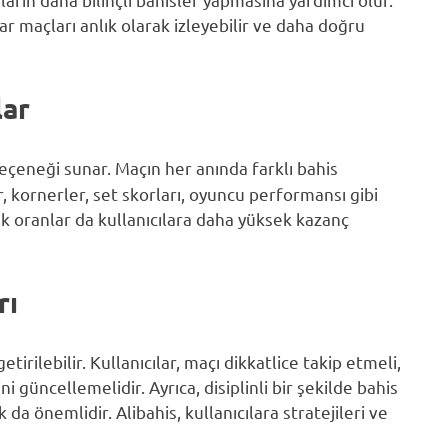
lar maçları anlık olarak izleyebilir ve daha doğru
lar
 seçeneği sunar. Maçın her anında farklı bahis
r, kornerler, set skorları, oyuncu performansı gibi
ek oranlar da kullanıcılara daha yüksek kazanç
rı
etirilebilir. Kullanıcılar, maçı dikkatlice takip etmeli,
ni güncellemelidir. Ayrıca, disiplinli bir şekilde bahis
 önemlidir. Alibahis, kullanıcılara stratejileri ve