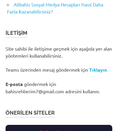
Alibahis Sosyal Medya Hesapları Nasıl Daha
Fazla Kazanabilirsiniz?
İLETIŞIM
Site sahibi ile iletişime geçmek için aşağıda yer alan
yöntemleri kullanabilirsiniz.
Teams üzerinden mesaj göndermek için
Tıklayın
E-posta
göndermek için
bahisrehberim7@gmail.com
adresini kullanın.
ÖNERILEN SITELER