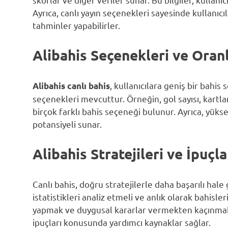
Ayrıca, canlı yayın seçenekleri sayesinde kullanıcı
tahminler yapabilirler.
Alibahis Seçenekleri ve Oran
, kullanıcılara geniş bir bahis
Alibahis canlı bahis
seçenekleri mevcuttur. Örneğin, gol sayısı, kartla
birçok farklı bahis seçeneği bulunur. Ayrıca, yüks
potansiyeli sunar.
Alibahis Stratejileri ve İpuçla
Canlı bahis, doğru stratejilerle daha başarılı hale g
istatistikleri analiz etmeli ve anlık olarak bahisleri
yapmak ve duygusal kararlar vermekten kaçınmak da
ipuçları konusunda yardımcı kaynaklar sağlar.