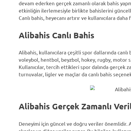
devam ederken gerçek zamanlı olarak bahis yapma 
etkinliğin ilerlemesiyle birlikte bahislerini güncell
Canlı bahis, heyecanı artırır ve kullanıcılara daha
Alibahis Canlı Bahis
Alibahis, kullanıcılara çeşitli spor dallarında canl
voleybol, ​​hentbol, ​​beyzbol, ​​hokey, rugby, ​​mot
Kullanıcılar, tercih ettikleri spor dalında gerçek z
turnuvalar, ligler ve maçlar da canlı bahis seçenekl
Alibahis Gerçek Zamanlı Veril
Deneyimi için güncel ve doğru veriler önemlidir. Al
skorlar ve diğer veriler sunar. Bu bilgiler, kullanı